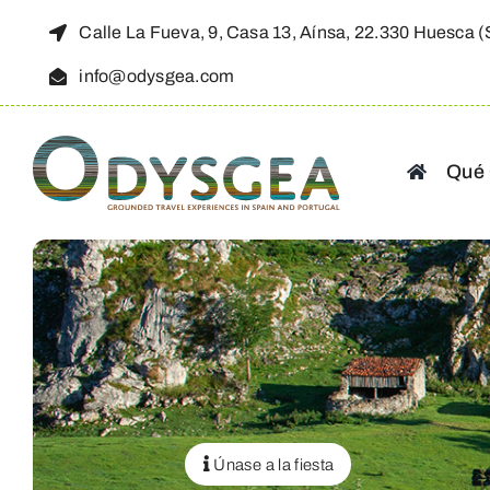
Saltar
Calle La Fueva, 9, Casa 13, Aínsa, 22.330 Huesca 
al
info@odysgea.com
contenido
Qué
Únase a la fiesta