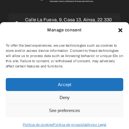
Calle La Fueva, 9, Casa 13, Aínsa, 22.330
Huesca (ESPAÑA)
Manage consent
info@odysgea.com
To offer the best experiences, we use technologies such as cookies to
store and/or access device information. Consent to these technologies
will allow us to process data such as browsing behavior or unique IDs on
(+34) 647 75 11 05
this site. Failure to consent, or withdrawal of consent, may adversely
affect certain features and functions.
Accept
Deny
© 2026 |
Política de privacidad
|
Política
de cookies
|
Términos y condiciones
|
See preferences
Aviso legal
Política de cookies
Política de privacidad
Aviso Legal