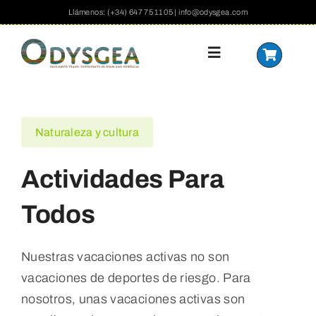
Saltar
Llámenos: (+34) 647 75 11 05 | info@odysgea.com
al
contenido
Alternar
navegación
Home
Naturaleza y cultura
Actividades
Actividades Para
Qué Ofrecemos
Todos
Formas De Viajar
Nuestras vacaciones activas no son
vacaciones de deportes de riesgo. Para
España
nosotros, unas vacaciones activas son