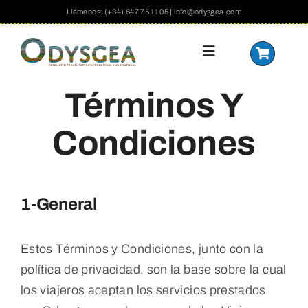
Saltar
Llámenos: (+34) 647 75 11 05 | info@odysgea.com
al
contenido
Alternar
navegación
Términos Y
Home
Condiciones
Actividades
Qué Ofrecemos
1-General
Formas De Viajar
Estos Términos y Condiciones, junto con la
política de privacidad, son la base sobre la cual
España
los viajeros aceptan los servicios prestados