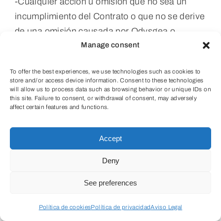
-Cualquier acción u omisión que no sea un
incumplimiento del Contrato o que no se derive
de una omisión causada por Odysgea o
Manage consent
nuestros empleados.
To offer the best experiences, we use technologies such as cookies to
store and/or access device information. Consent to these technologies
will allow us to process data such as browsing behavior or unique IDs on
this site. Failure to consent, or withdrawal of consent, may adversely
9.2 Viajero:
affect certain features and functions.
El Viajero acepta que es responsable de todas
Accept
las pérdidas, daños o reclamaciones que
Deny
surjan en relación con el Viaje como resultado
de cualquier mala conducta por parte del
See preferences
Viajero o de cualquier miembro de su grupo.
Política de cookies
Política de privacidad
Aviso Legal
En el caso de que se presente una